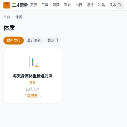
三才运势
三
黄历
工具
解梦
穿衣
出行
限行
冲煞
风水
时
首页
›
体质
体质
最新发布
最近更新
最热门
每天身高体重标准对照
体质
在线工具
立即使用 →