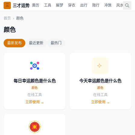
三才运势
三
黄历
工具
解梦
穿衣
出行
限行
冲煞
风水
时
首页
›
颜色
颜色
最新发布
最近更新
最热门
每日幸运颜色是什么色
今天幸运颜色是什么色
颜色
颜色
在线工具
在线工具
立即使用 →
立即使用 →