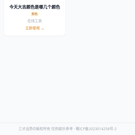
今天大吉颜色是哪几个颜色
颜色
在线工具
立即使用 →
三才运势©版权所有 仅供娱乐参考 ·
蜀ICP备2023014258号-2