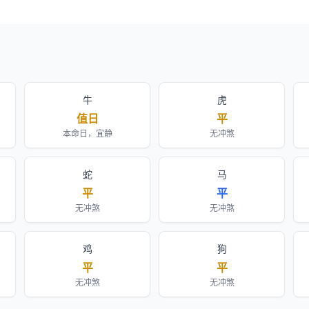
牛
虎
值日
平
本命日，宜静
无冲煞
蛇
马
平
平
无冲煞
无冲煞
鸡
狗
平
平
无冲煞
无冲煞