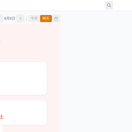
|
8月8日
今天
明天
么
破土