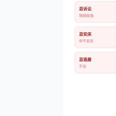
忌诉讼
理弱敌强
忌安床
申不安床
忌造屋
不吉