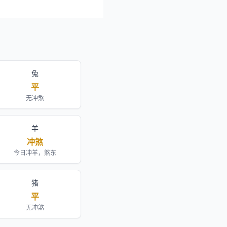
兔
平
无冲煞
羊
冲煞
今日冲羊，煞东
猪
平
无冲煞