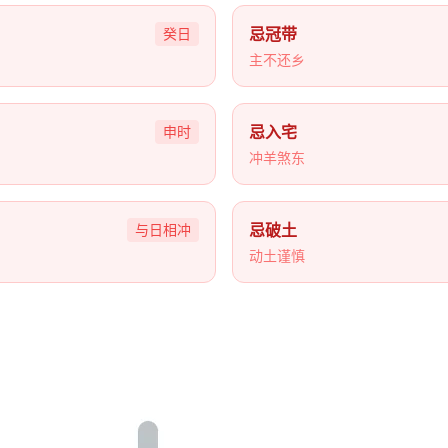
忌冠带
癸日
主不还乡
忌入宅
申时
冲羊煞东
忌破土
与日相冲
动土谨慎