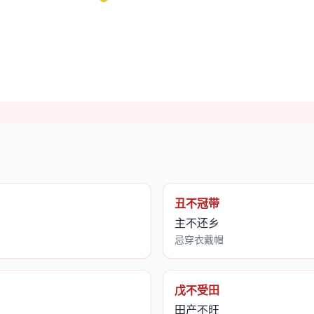
丑不冠带
主不还乡
忌穿衣戴帽
戊不受田
田产不旺