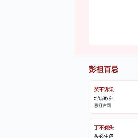
彭祖百忌
癸不诉讼
理弱敌强
忌打官司
丁不剃头
头必生疮