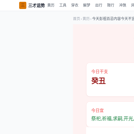
三才运势
三
黄历
工具
穿衣
解梦
出行
限行
冲煞
首页
›
黄历
›
今天彭祖百忌内容今天不
今日干支
癸丑
今日宜
祭祀,祈福,求嗣,开光