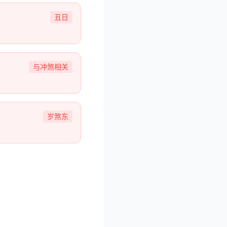
丑日
与冲煞相关
岁煞东