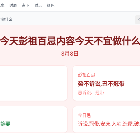
风水
时辰
占卜
财运
颜色
宜做什么
今天彭祖百忌内容今天不宜做什
8月8日
彭祖百忌
癸不诉讼,丑不冠带
忌诉讼、冠带
今日忌
,嫁娶
诉讼,冠带,安床,入宅,造屋,