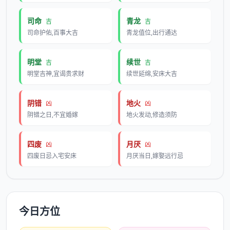
司命
青龙
吉
吉
司命护佑,百事大吉
青龙值位,出行通达
明堂
续世
吉
吉
明堂吉神,宜谒贵求财
续世延绵,安床大吉
阴错
地火
凶
凶
阴错之日,不宜婚嫁
地火发动,修造须防
四废
月厌
凶
凶
四废日忌入宅安床
月厌当日,嫁娶远行忌
今日方位