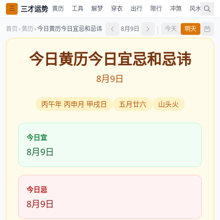
三才运势
三
黄历
工具
解梦
穿衣
出行
限行
冲煞
风水
时
|
首页
›
黄历
›
今日黄历今日宜忌和忌讳
8月9日
今天
明天
今日黄历今日宜忌和忌讳
8月9日
丙午年 丙申月 甲戌日
五月廿六
山头火
今日宜
8月9日
今日忌
8月9日