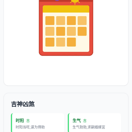
吉神凶煞
时阳
生气
吉
吉
时阳当旺,谋为得助
生气勃勃,求嗣婚嫁宜