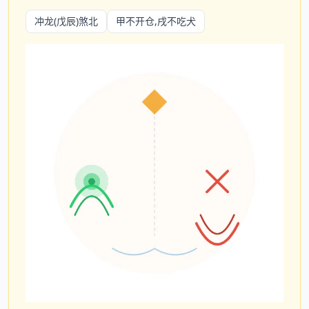
冲龙(戊辰)煞北
甲不开仓,戌不吃犬