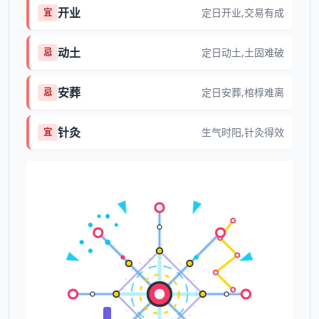
开业
定日开业,交易有成
宜
动土
定日动土,土固难破
忌
安葬
定日安葬,棺椁难离
忌
针灸
生气时阳,针灸得效
宜