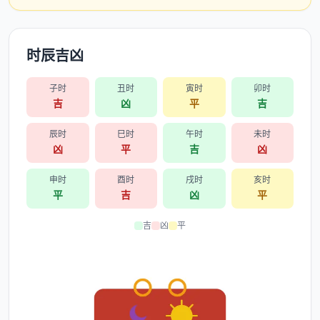
时辰吉凶
子时
丑时
寅时
卯时
吉
凶
平
吉
辰时
巳时
午时
未时
凶
平
吉
凶
申时
酉时
戌时
亥时
平
吉
凶
平
吉
凶
平