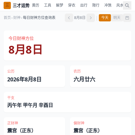
三才运势
三
黄历
工具
解梦
穿衣
出行
限行
冲煞
风水
时
|
首页
›
财神
›
每日财神方位查询表
8月8日
今天
明天
今日财神方位
8月8日
公历
农历
2026年8月8日
六月廿六
干支
丙午年 甲午月 辛酉日
正财神
偏财神
震宫（正东）
震宫（正东）