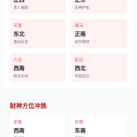
贵人相助
吉神护佑
天恩
驿马
东北
正南
逢凶化吉
动中得财
六合
民日
西南
西北
和合生财
世俗吉日
财神方位冲煞
岁煞
月煞
西南
东南