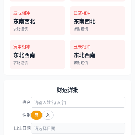
辰戌相冲
巳亥相冲
东南西北
东南西北
求财谨慎
求财谨慎
寅申相冲
丑未相冲
东北西南
东北西南
求财谨慎
求财谨慎
财运详批
姓名
性别
男
女
出生日期