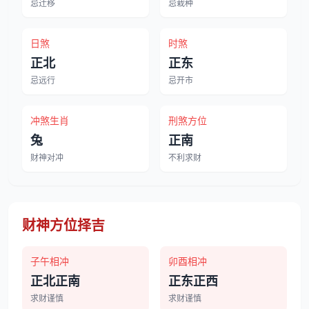
忌迁移
忌栽种
日煞
时煞
正北
正东
忌远行
忌开市
冲煞生肖
刑煞方位
兔
正南
财神对冲
不利求财
财神方位择吉
子午相冲
卯酉相冲
正北正南
正东正西
求财谨慎
求财谨慎