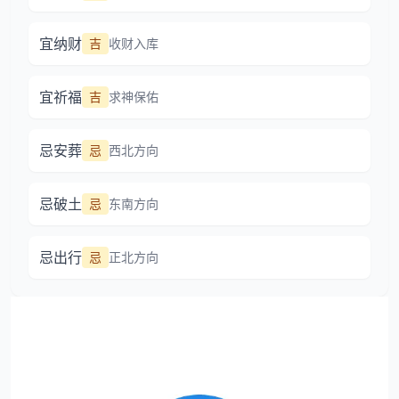
宜纳财
吉
收财入库
宜祈福
吉
求神保佑
忌安葬
忌
西北方向
忌破土
忌
东南方向
忌出行
忌
正北方向