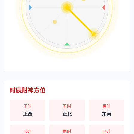
时辰财神方位
子时
丑时
寅时
正西
正北
东南
卯时
辰时
巳时