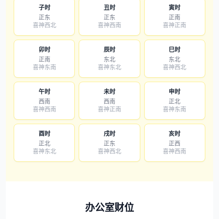
子时
丑时
寅时
正东
正东
正南
喜神西北
喜神西南
喜神正南
卯时
辰时
巳时
正南
东北
东北
喜神东南
喜神东北
喜神西北
午时
未时
申时
西南
西南
正北
喜神西南
喜神正南
喜神东南
酉时
戌时
亥时
正北
正东
正西
喜神东北
喜神西北
喜神西南
办公室财位