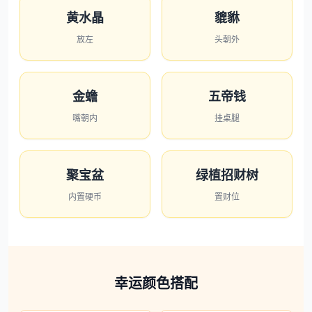
黄水晶
貔貅
放左
头朝外
金蟾
五帝钱
嘴朝内
挂桌腿
聚宝盆
绿植招财树
内置硬币
置财位
幸运颜色搭配