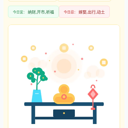
纳财,开市,祈福
嫁娶,出行,动土
今日宜：
今日忌：