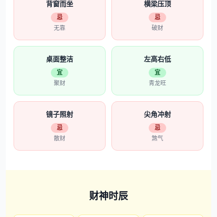
背窗而坐
横梁压顶
忌
忌
无靠
破财
桌面整洁
左高右低
宜
宜
聚财
青龙旺
镜子照射
尖角冲射
忌
忌
散财
煞气
财神时辰