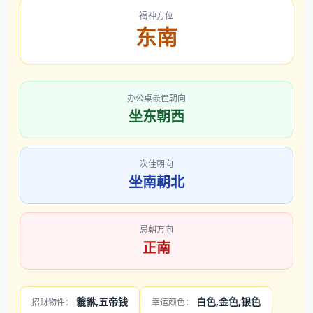
福神方位
东南
办公桌最佳朝向
坐东朝西
次佳朝向
坐南朝北
忌朝方向
正南
貔貅,五帝钱
白色,金色,银色
招财物件：
幸运颜色：