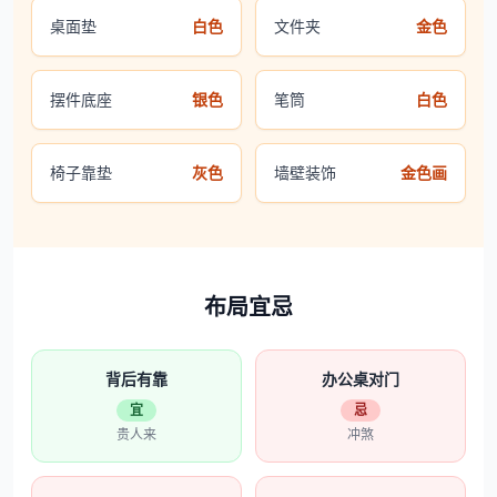
桌面垫
白色
文件夹
金色
摆件底座
银色
笔筒
白色
椅子靠垫
灰色
墙壁装饰
金色画
布局宜忌
背后有靠
办公桌对门
宜
忌
贵人来
冲煞