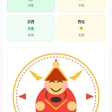
冲煞
平稳
正西
西北
大吉
平
财神
无碍