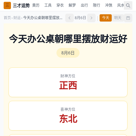
三才运势
三
黄历
工具
穿衣
解梦
出行
限行
冲煞
风水
时
|
首页
›
财运
›
今天办公桌朝哪里摆放财运好
8月6日
今天
明天
今天办公桌朝哪里摆放财运好
8月6日
财神方位
正西
喜神方位
东北