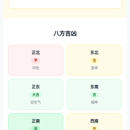
八方吉凶
正北
东北
平
吉
中性
喜神
正东
东南
大吉
吉
迎生气
福神
正南
西南
忌
平