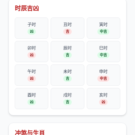
时辰吉凶
子时
丑时
寅时
凶
吉
中吉
卯时
辰时
巳时
凶
吉
中吉
午时
未时
申时
凶
吉
中吉
酉时
戌时
亥时
凶
吉
凶
冲煞与生肖