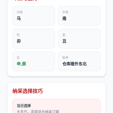
冲煞
岁煞
马
南
刑
害
卯
丑
合
胎神
申,辰
仓库碓外东北
纳采选择技巧
当日选择
大吉日，非常适合纳采订婚