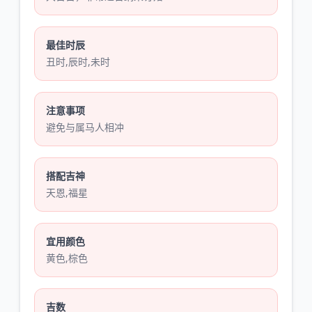
最佳时辰
丑时,辰时,未时
注意事项
避免与属马人相冲
搭配吉神
天恩,福星
宜用颜色
黄色,棕色
吉数