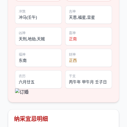
冲煞
吉神
冲马(壬午)
天恩,福星,显星
凶神
喜神
天刑,地劫,天贼
正南
福神
财神
东南
正西
农历
干支
六月廿五
丙午年 甲午月 壬子日
纳采宜忌明细