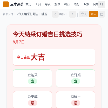
三才运势
三
黄历
工具
穿衣
解梦
出行
限行
冲煞
风水
占
|
首页
›
择日
›
今天纳采订婚吉日挑选技巧
8月7日
今天
明天
今天纳采订婚吉日挑选技巧
8月7日
大吉
今日吉凶
宜纳采
宜订婚
宜
宜
忌安葬
忌破土
忌
忌