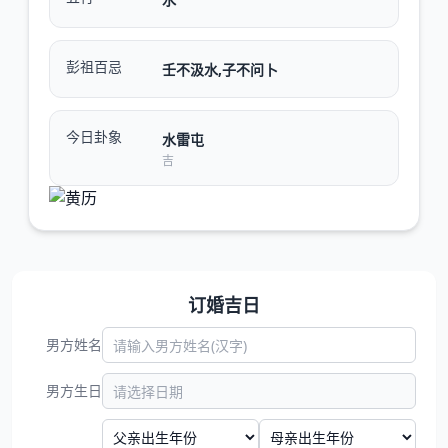
彭祖百忌
壬不汲水,子不问卜
今日卦象
水雷屯
吉
订婚吉日
男方姓名
男方生日