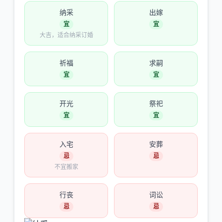
纳采
出嫁
宜
宜
大吉，适合纳采订婚
祈福
求嗣
宜
宜
开光
祭祀
宜
宜
入宅
安葬
忌
忌
不宜搬家
行丧
词讼
忌
忌