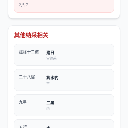
2,5,7
其他纳采相关
建除十二值
建日
宜纳采
二十八宿
箕水豹
吉
九星
二黑
凶
五行
水