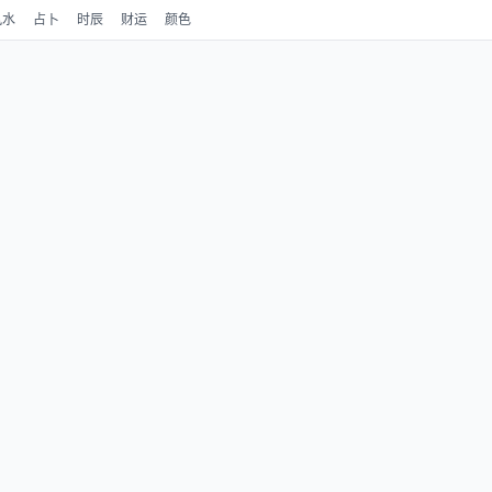
风水
占卜
时辰
财运
颜色