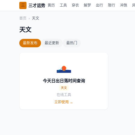
三才运势
三
黄历
工具
穿衣
解梦
出行
限行
冲煞
首页
›
天文
天文
最新发布
最近更新
最热门
今天日出日落时间查询
天文
在线工具
立即使用 →