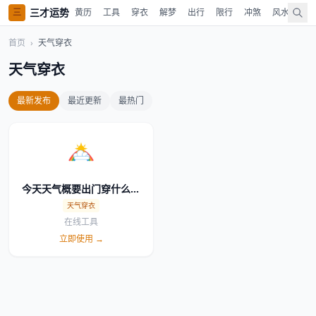
三才运势
三
黄历
工具
穿衣
解梦
出行
限行
冲煞
风水
时
首页
›
天气穿衣
天气穿衣
最新发布
最近更新
最热门
今天天气概要出门穿什么参
考
天气穿衣
在线工具
立即使用 →