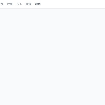
风水
时辰
占卜
财运
颜色