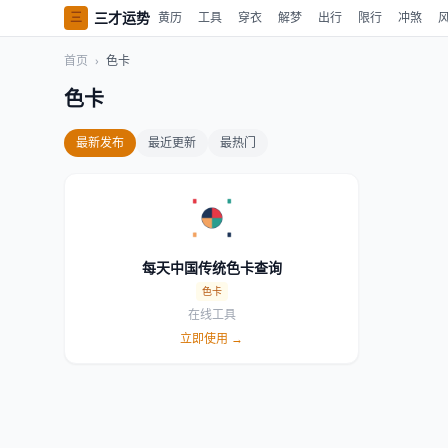
三才运势
三
黄历
工具
穿衣
解梦
出行
限行
冲煞
首页
›
色卡
色卡
最新发布
最近更新
最热门
每天中国传统色卡查询
色卡
在线工具
立即使用 →