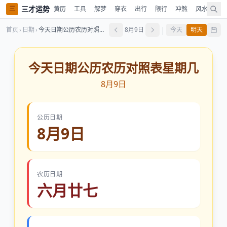
三才运势
三
黄历
工具
解梦
穿衣
出行
限行
冲煞
风水
时
|
首页
›
日期
›
今天日期公历农历对照表星期几
8月9日
今天
明天
今天日期公历农历对照表星期几
8月9日
公历日期
8月9日
农历日期
六月廿七