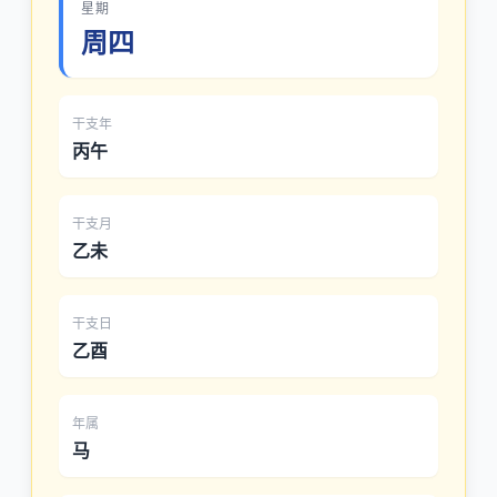
星期
周四
干支年
丙午
干支月
乙未
干支日
乙酉
年属
马