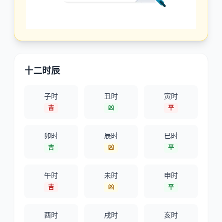
十二时辰
子时
丑时
寅时
吉
凶
平
卯时
辰时
巳时
吉
凶
平
午时
未时
申时
吉
凶
平
酉时
戌时
亥时