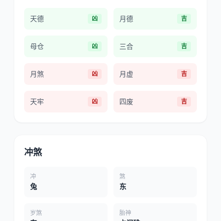
天德
月德
凶
吉
母仓
三合
凶
吉
月煞
月虚
凶
吉
天牢
四废
凶
吉
冲煞
冲
煞
兔
东
岁煞
胎神