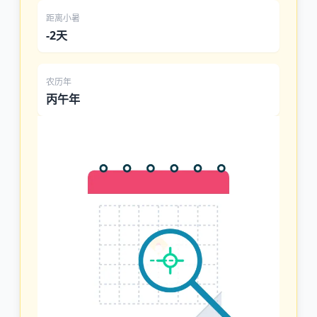
距离小暑
-2天
农历年
丙午年