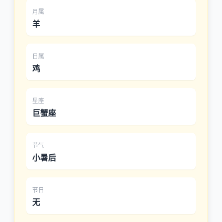
月属
羊
日属
鸡
星座
巨蟹座
节气
小暑后
节日
无