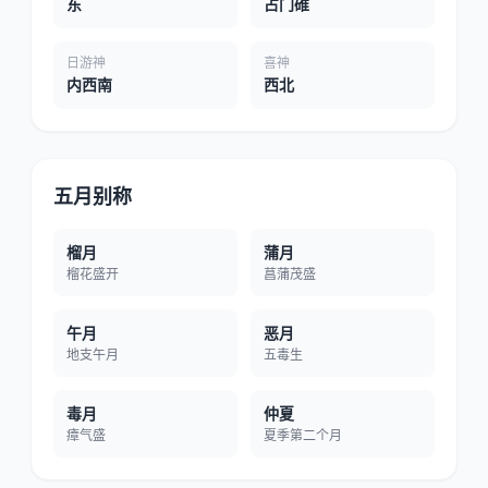
东
占门碓
日游神
喜神
内西南
西北
五月别称
榴月
蒲月
榴花盛开
菖蒲茂盛
午月
恶月
地支午月
五毒生
毒月
仲夏
瘴气盛
夏季第二个月