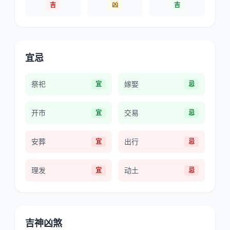
吉
凶
吉
宜忌
祭祀
嫁娶
宜
忌
开市
交易
宜
忌
安葬
出行
宜
忌
理发
动土
宜
忌
吉神凶煞