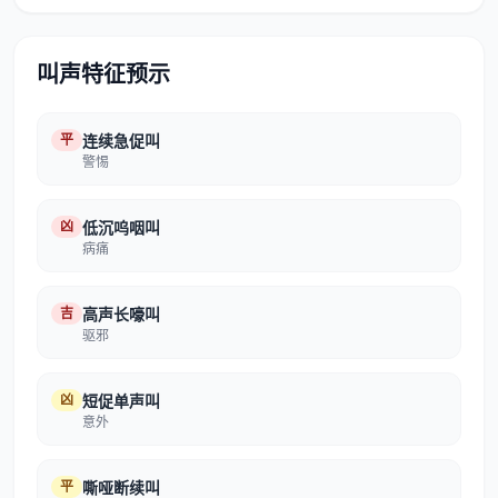
叫声特征预示
平
连续急促叫
警惕
凶
低沉呜咽叫
病痛
吉
高声长嚎叫
驱邪
凶
短促单声叫
意外
平
嘶哑断续叫