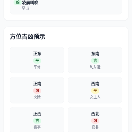
凶
凌晨叫唤
早出
方位吉凶预示
正东
东南
平
吉
平常
利财运
正南
西南
凶
平
火险
女主人
正西
西北
吉
凶
喜事
官非