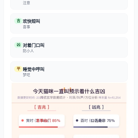
注意
吉
欢快短叫
喜事
凶
对着门口叫
防小人
平
睡觉中哼叫
梦呓