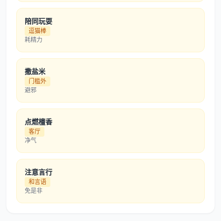
陪同玩耍
逗猫棒
耗精力
撒盐米
门槛外
避邪
点燃檀香
客厅
净气
注意言行
和言语
免是非