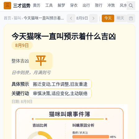
三才运势
三
黄历
工具
解梦
穿衣
出行
限行
冲煞
风水
时
|
首页
›
猫叫
›
今天猫咪一直叫预示着什么吉凶
8月9日
今天
明天
今天猫咪一直叫预示着什么吉凶
8月9日
平
整体吉凶
日中则昃，月满则亏
具体预示
搬迁变动,工作调整,旧友重逢
关键行动
审慎决策,适应变化,主动联络
日期: 8月9日