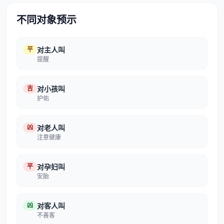
不同对象预示
平
对主人叫
提醒
吉
对小孩叫
护佑
凶
对老人叫
注意健康
平
对孕妇叫
安胎
凶
对客人叫
不善客