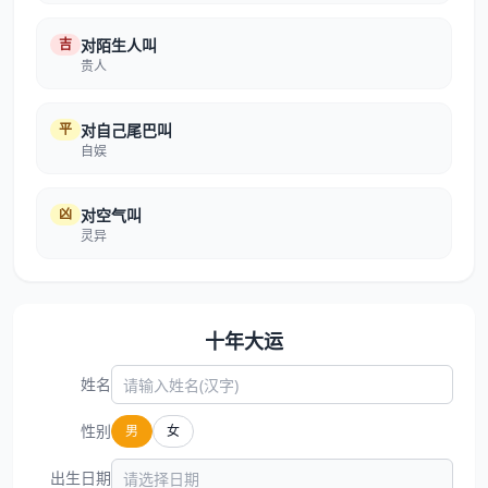
吉
对陌生人叫
贵人
平
对自己尾巴叫
自娱
凶
对空气叫
灵异
十年大运
姓名
性别
男
女
出生日期