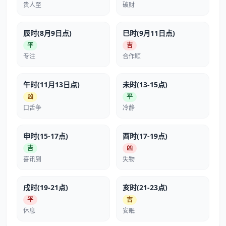
贵人至
破财
辰时(8月9日点)
巳时(9月11日点)
平
吉
专注
合作顺
午时(11月13日点)
未时(13-15点)
凶
平
口舌争
冷静
申时(15-17点)
酉时(17-19点)
吉
凶
喜讯到
失物
戌时(19-21点)
亥时(21-23点)
平
吉
休息
安眠