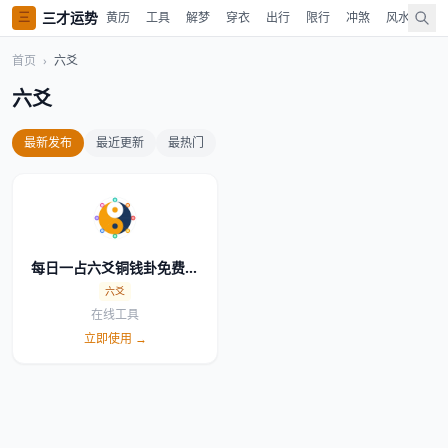
三才运势
三
黄历
工具
解梦
穿衣
出行
限行
冲煞
风水
时
首页
›
六爻
六爻
最新发布
最近更新
最热门
每日一占六爻铜钱卦免费在
线
六爻
在线工具
立即使用 →