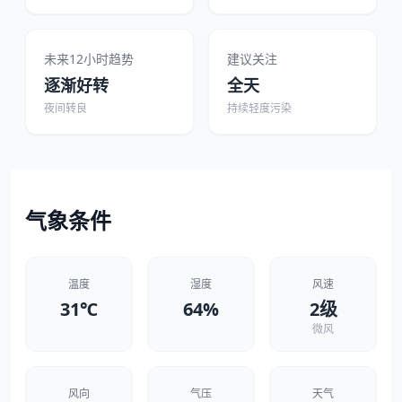
未来12小时趋势
建议关注
逐渐好转
全天
夜间转良
持续轻度污染
气象条件
温度
湿度
风速
31℃
64%
2级
微风
风向
气压
天气