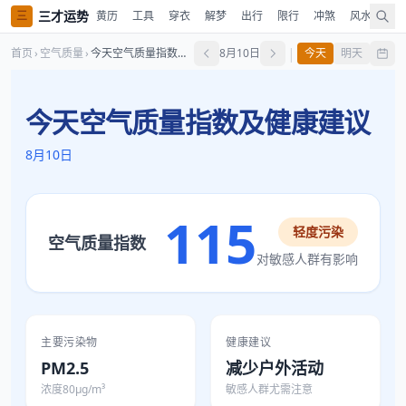
三才运势
三
黄历
工具
穿衣
解梦
出行
限行
冲煞
风水
时
|
首页
›
空气质量
›
今天空气质量指数及健康建议
8月10日
今天
明天
今天空气质量指数及健康建议
8月10日
115
轻度污染
空气质量指数
对敏感人群有影响
主要污染物
健康建议
PM2.5
减少户外活动
浓度80μg/m³
敏感人群尤需注意