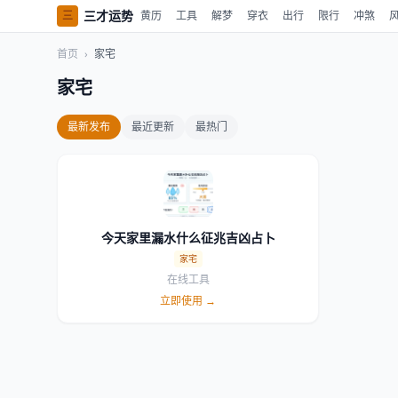
三才运势
三
黄历
工具
解梦
穿衣
出行
限行
冲煞
首页
›
家宅
家宅
最新发布
最近更新
最热门
今天家里漏水什么征兆吉凶占卜
家宅
在线工具
立即使用 →