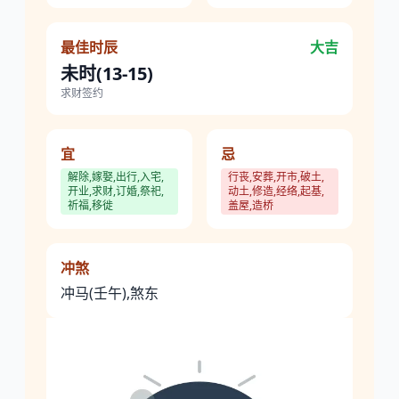
最佳时辰
大吉
未时(13-15)
求财签约
宜
忌
解除,嫁娶,出行,入宅,
行丧,安葬,开市,破土,
开业,求财,订婚,祭祀,
动土,修造,经络,起基,
祈福,移徙
盖屋,造桥
冲煞
冲马(壬午),煞东