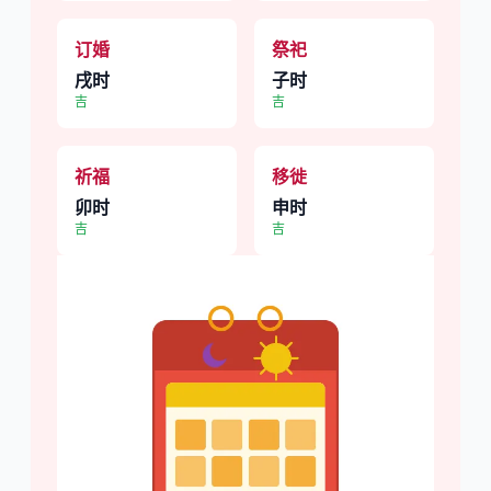
订婚
祭祀
戌时
子时
吉
吉
祈福
移徙
卯时
申时
吉
吉