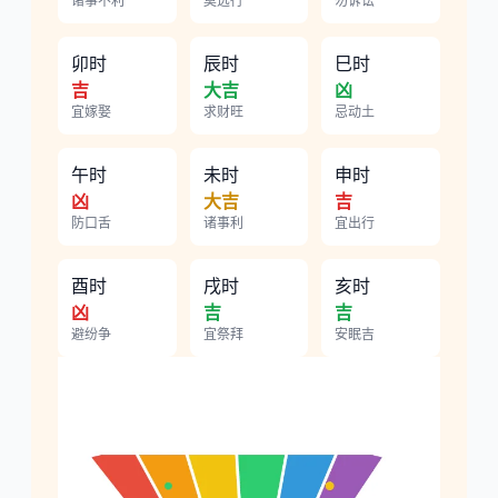
诸事不利
莫远行
勿诉讼
卯时
辰时
巳时
吉
大吉
凶
宜嫁娶
求财旺
忌动土
午时
未时
申时
凶
大吉
吉
防口舌
诸事利
宜出行
酉时
戌时
亥时
凶
吉
吉
避纷争
宜祭拜
安眠吉