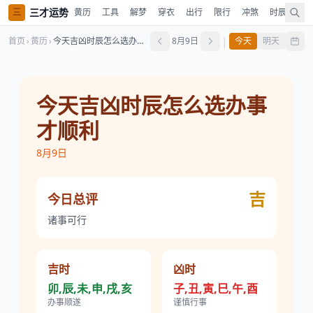
三才运势
三
黄历
工具
解梦
穿衣
出行
限行
冲煞
时辰
风
|
首页
›
黄历
›
今天吉凶时辰怎么选办事才顺利
8月9日
今天
明天
今天吉凶时辰怎么选办事
才顺利
8月9日
吉
今日总评
诸事可行
吉时
凶时
卯,辰,未,申,戌,亥
子,丑,寅,巳,午,酉
办事顺遂
谨慎行事