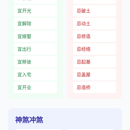
宜开光
忌破土
宜解除
忌动土
宜嫁娶
忌修造
宜出行
忌经络
宜移徙
忌起基
宜入宅
忌盖屋
宜开业
忌造桥
神煞冲煞