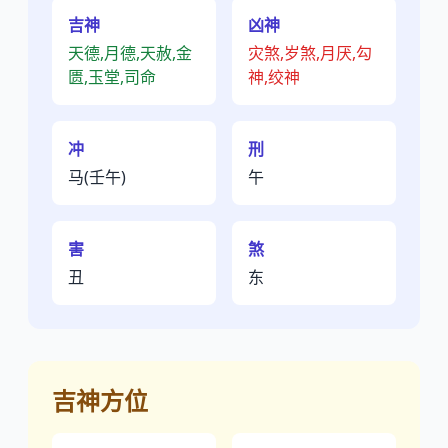
吉神
凶神
天德,月德,天赦,金
灾煞,岁煞,月厌,勾
匮,玉堂,司命
神,绞神
冲
刑
马(壬午)
午
害
煞
丑
东
吉神方位