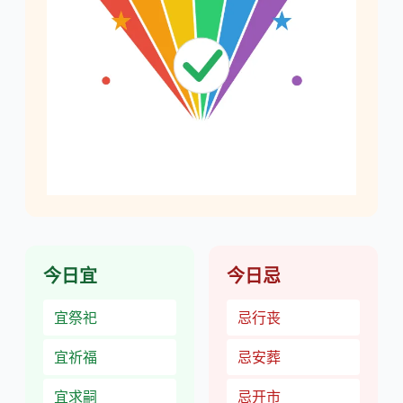
今日宜
今日忌
宜祭祀
忌行丧
宜祈福
忌安葬
宜求嗣
忌开市