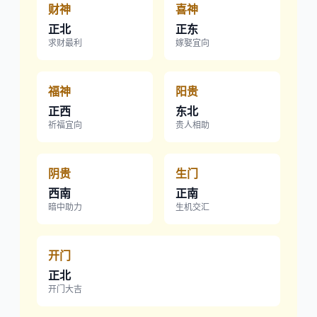
财神
喜神
正北
正东
求财最利
嫁娶宜向
福神
阳贵
正西
东北
祈福宜向
贵人相助
阴贵
生门
西南
正南
暗中助力
生机交汇
开门
正北
开门大吉