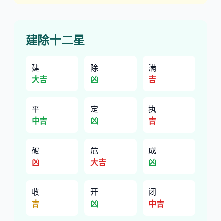
建除十二星
建
除
满
大吉
凶
吉
平
定
执
中吉
凶
吉
破
危
成
凶
大吉
凶
收
开
闭
吉
凶
中吉