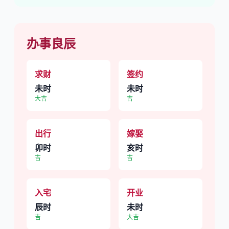
办事良辰
求财
签约
未时
未时
大吉
吉
出行
嫁娶
卯时
亥时
吉
吉
入宅
开业
辰时
未时
吉
大吉