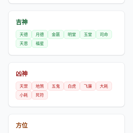
吉神
天德
月德
金匮
明堂
玉堂
司命
天恩
福星
凶神
天罡
地煞
五鬼
白虎
飞廉
大耗
小耗
死符
方位