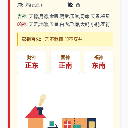
冲:
鸡(己酉)
煞:
西
吉神:
天德,月德,金匮,明堂,玉堂,司命,天恩,福星
凶神:
天罡,地煞,五鬼,白虎,飞廉,大耗,小耗,死符
彭祖百忌:
乙不栽植 卯不穿井
财神
喜神
福神
正东
正南
东南