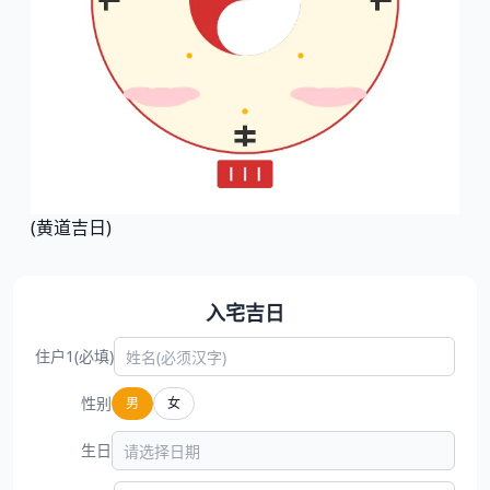
(黄道吉日)
入宅吉日
住户1(必填)
性别
男
女
生日