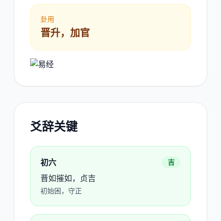
卦用
晋升，加官
爻辞关键
初六
吉
晋如摧如，贞吉
初始困，守正