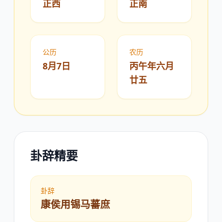
正西
正南
公历
农历
8月7日
丙午年六月
廿五
卦辞精要
卦辞
康侯用锡马蕃庶