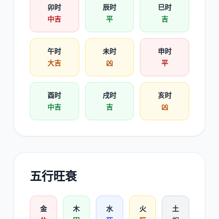
卯时
辰时
巳时
中吉
平
吉
午时
未时
申时
大吉
凶
平
酉时
戌时
亥时
中吉
吉
凶
五行旺衰
金
木
水
火
土