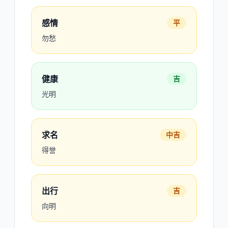
感情
平
勿愁
健康
吉
光明
求名
中吉
得誉
出行
吉
向明