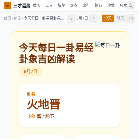
三才运势
三
黄历
工具
解梦
穿衣
出行
限行
冲煞
风水
时
|
首页
›
卦象
›
今天每日一卦易经卦象吉凶解读
8月7日
今天
明天
今天每日一卦易经
卦象吉凶解读
8月7日
卦名
火地晋
卦象
离上坤下