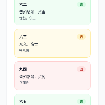
六二
吉
晋如愁如，贞吉
忧愁，守正
六三
吉
众允，悔亡
得众信
九四
凶
晋如鼫鼠，贞厉
贪而危
六五
吉