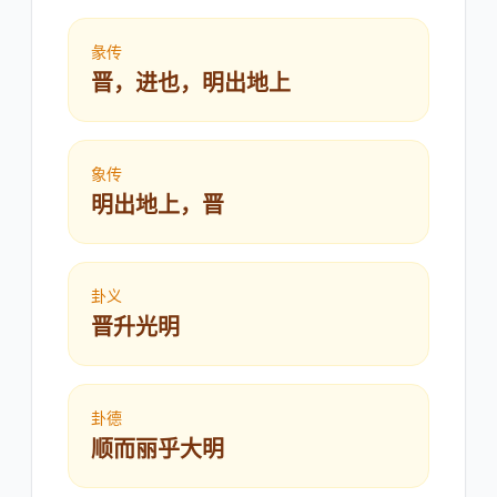
彖传
晋，进也，明出地上
象传
明出地上，晋
卦义
晋升光明
卦德
顺而丽乎大明