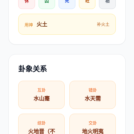
休
囚
死
旺
相
火土
补火土
用神
卦象关系
互卦
错卦
水山蹇
水天需
综卦
交卦
火地晋（不
地火明夷