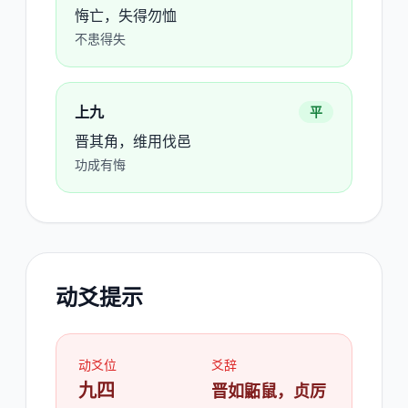
悔亡，失得勿恤
不患得失
上九
平
晋其角，维用伐邑
功成有悔
动爻提示
动爻位
爻辞
九四
晋如鼫鼠，贞厉