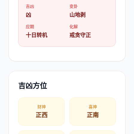
吉凶
变卦
凶
山地剥
应期
化解
十日转机
戒贪守正
吉凶方位
财神
喜神
正西
正南