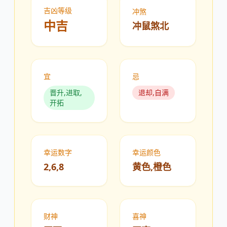
吉凶等级
冲煞
中吉
冲鼠煞北
宜
忌
晋升,进取,
退却,自满
开拓
幸运数字
幸运颜色
2,6,8
黄色,橙色
财神
喜神