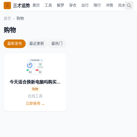
三才运势
三
黄历
工具
解梦
穿衣
出行
限行
冲煞
风水
时
首页
›
购物
购物
最新发布
最近更新
最热门
今天适合换新电脑吗购买宜
忌
购物
在线工具
立即使用 →