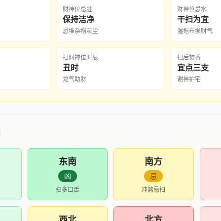
财神位忌脏
财神位忌水
保持洁净
干扫为宜
忌堆杂物灰尘
湿拖布损财气
扫财神位时辰
扫后焚香
丑时
宜点三支
龙气助财
谢神护宅
凶
东南
南方
凶
忌
扫多口舌
冲煞忌扫
西北
北方