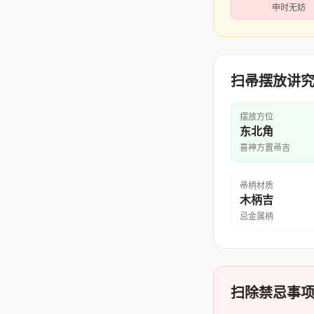
申时无妨
扫帚摆放讲
摆放方位
东北角
喜神方置帚吉
帚柄材质
木柄吉
忌金属柄
扫除禁忌事