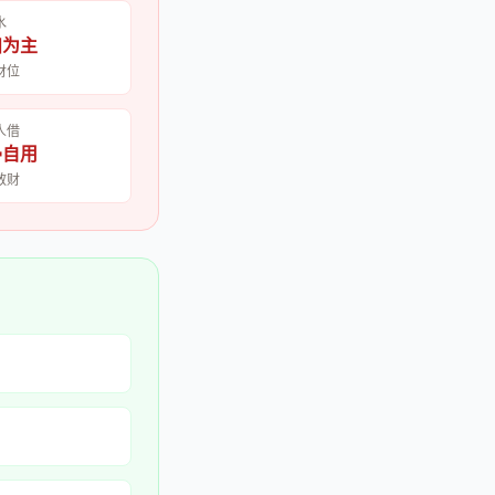
水
扫为主
财位
人借
帚自用
散财