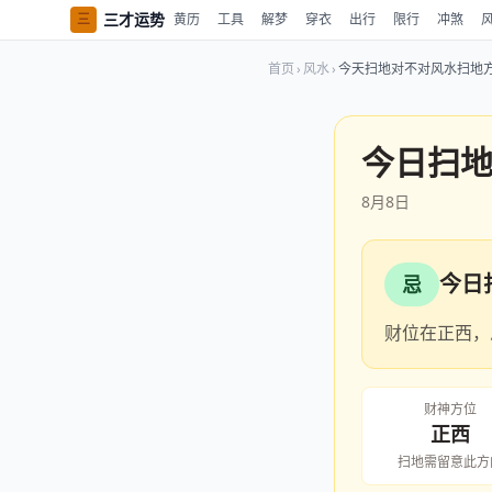
三才运势
三
黄历
工具
解梦
穿衣
出行
限行
冲煞
首页
›
风水
›
今天扫地对不对风水扫地
今日扫
8月8日
今日
忌
财位在正西，
财神方位
正西
扫地需留意此方