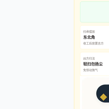
扫帚摆放
东北角
收工后放置吉方
凶方扫法
轻扫勿扬尘
免惊动煞气