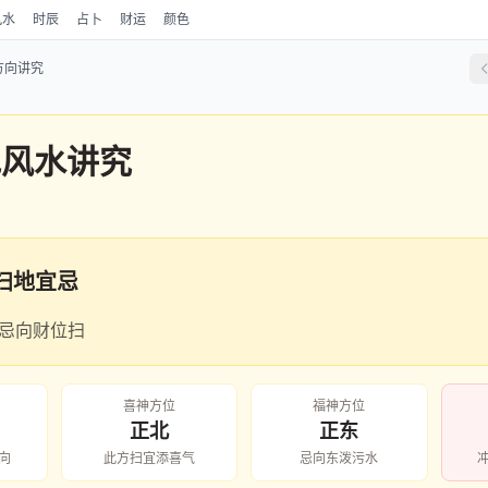
风水
时辰
占卜
财运
颜色
方向讲究
地风水讲究
扫地宜忌
忌向财位扫
喜神方位
福神方位
正北
正东
向
此方扫宜添喜气
忌向东泼污水