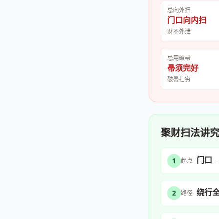
忌向外扫
门口向内扫
财不外泄
忌用破帚
帚须完好
破帚扫穷
聚财扫法讲
门口
1
起点
绕行
2
路径