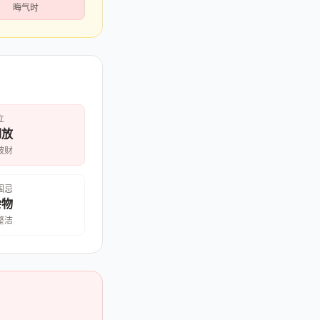
晦气时
立
倒放
破财
围忌
杂物
整洁