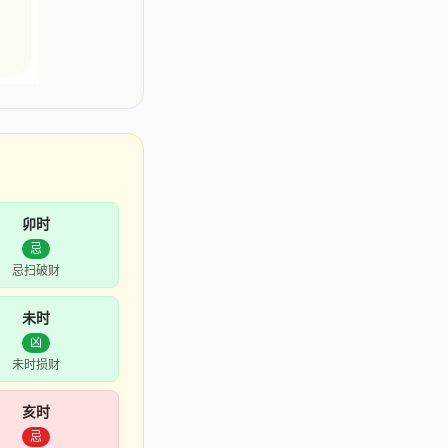
卯时
忌
忌扫破财
未时
凶
未时损财
亥时
忌