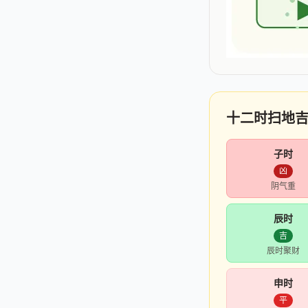
十二时扫地
子时
凶
阴气重
辰时
吉
辰时聚财
申时
平