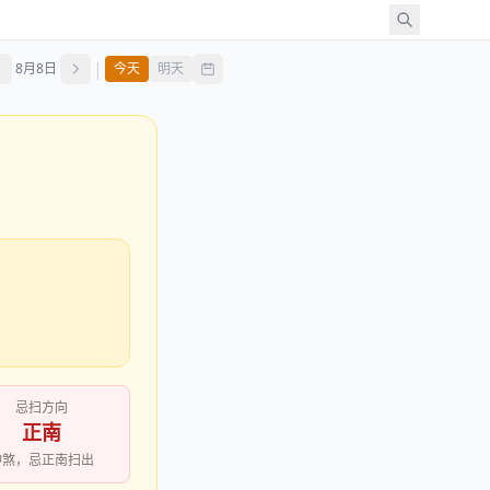
|
8月8日
今天
明天
忌扫方向
正南
冲煞，忌正南扫出