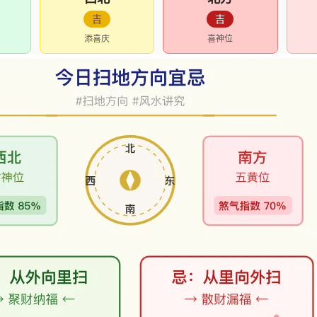
吉
吉
添喜庆
喜神位