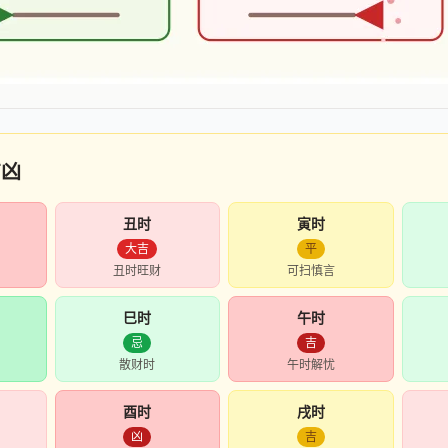
吉凶
丑时
寅时
大吉
平
丑时旺财
可扫慎言
巳时
午时
忌
吉
散财时
午时解忧
酉时
戌时
凶
吉