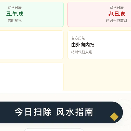
宜扫时辰
忌扫时辰
丑,午,戌
卯,巳,亥
吉时聚气
凶时扫恐散财
吉方扫法
由外向内扫
将财气扫入宅