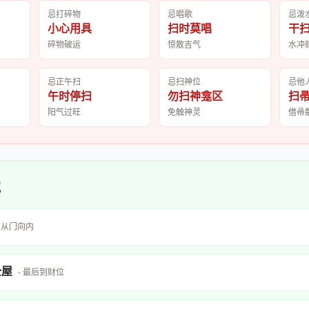
忌打碎物
忌唱歌
忌泼
小心用具
扫时莫唱
干
碎物破运
惊散吉气
水冲
忌正午扫
忌扫神位
忌他
午时停扫
勿扫神龛区
扫
阳气过旺
免触神灵
借帚
究
- 从门向内
全屋
- 最后到财位