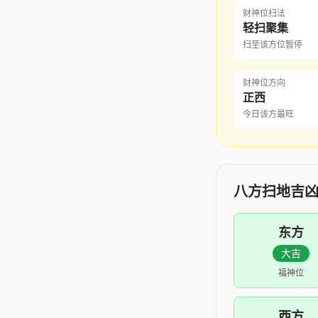
财神位扫法
轻扫聚集
扫至该方位暂停
财神位方向
正西
今日该方最旺
八方扫地吉
东方
大吉
福神位
西方