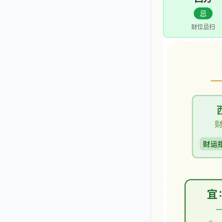
忌
财位忌扫