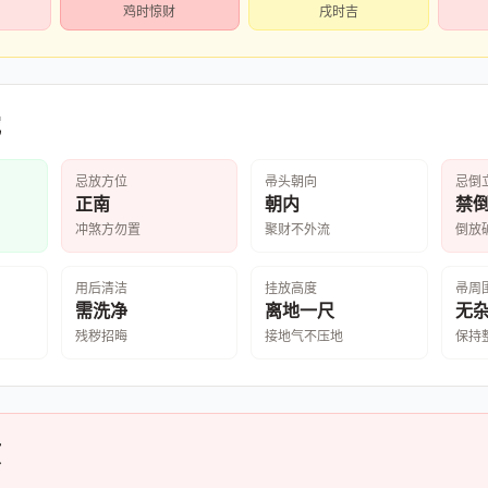
鸡时惊财
戌时吉
究
忌放方位
帚头朝向
忌倒
正南
朝内
禁
冲煞方勿置
聚财不外流
倒放
用后清洁
挂放高度
帚周
需洗净
离地一尺
无
残秽招晦
接地气不压地
保持
项