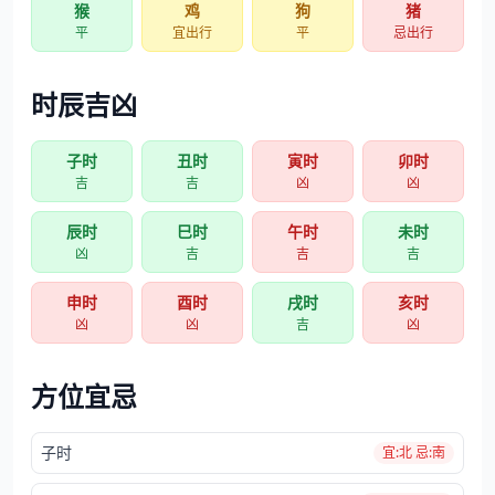
猴
鸡
狗
猪
平
宜出行
平
忌出行
时辰吉凶
子时
丑时
寅时
卯时
吉
吉
凶
凶
辰时
巳时
午时
未时
凶
吉
吉
吉
申时
酉时
戌时
亥时
凶
凶
吉
凶
方位宜忌
子时
宜:北 忌:南