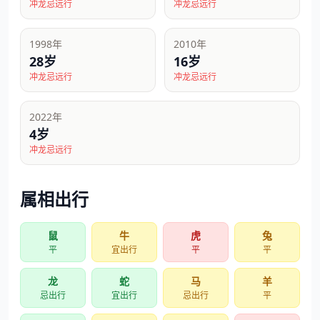
冲龙忌远行
冲龙忌远行
1998年
2010年
28岁
16岁
冲龙忌远行
冲龙忌远行
2022年
4岁
冲龙忌远行
属相出行
鼠
牛
虎
兔
平
宜出行
平
平
龙
蛇
马
羊
忌出行
宜出行
忌出行
平