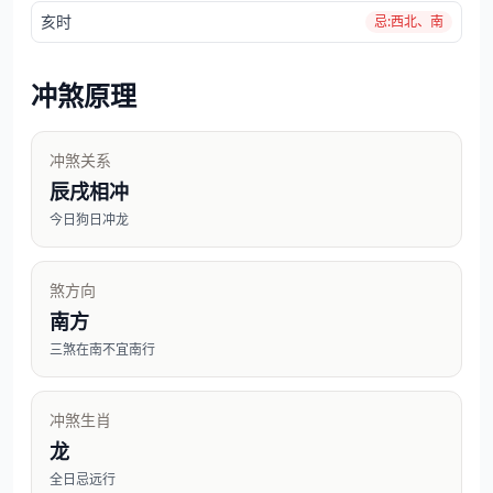
亥时
忌:西北、南
冲煞原理
冲煞关系
辰戌相冲
今日狗日冲龙
煞方向
南方
三煞在南不宜南行
冲煞生肖
龙
全日忌远行