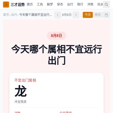
三才运势
三
黄历
工具
解梦
穿衣
出行
限行
冲煞
风水
时
|
首页
›
出行
›
今天哪个属相不宜远行出门
8月8日
今天
明天
8月8日
今天哪个属相不宜远行
出门
不宜出门属相
龙
冲龙煞南