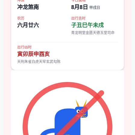
冲煞
今日属相
冲龙煞南
8月8日
甲戌日
农历
出行吉时
六月廿六
子丑巳午未戌
青龙明堂金匮天德玉堂司命
出行凶时
寅卯辰申酉亥
天刑朱雀白虎天牢玄武勾陈