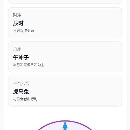
时冲
辰时
日时双冲更忌
月冲
午冲子
本月冲鼠但日冲为主
三合六合
虎马兔
与日合者出行利