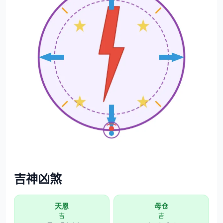
吉神凶煞
天恩
母仓
吉
吉