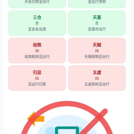
天恩日照宜出行
宜远行求财
三合
天喜
吉
吉
宜会友出游
宜喜庆出行
劫煞
天贼
凶
凶
劫煞耗财忌远行
天贼损物忌出行
归忌
五虚
凶
凶
忌远行归家
五虚损财忌出行