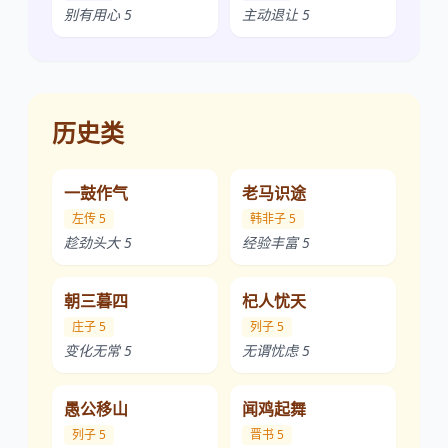
别有用心 5
主动退让 5
历史类
一鼓作气
老马识途
左传 5
韩非子 5
趁劲头大 5
经验丰富 5
朝三暮四
杞人忧天
庄子 5
列子 5
变化无常 5
无谓忧虑 5
愚公移山
闻鸡起舞
列子 5
晋书 5