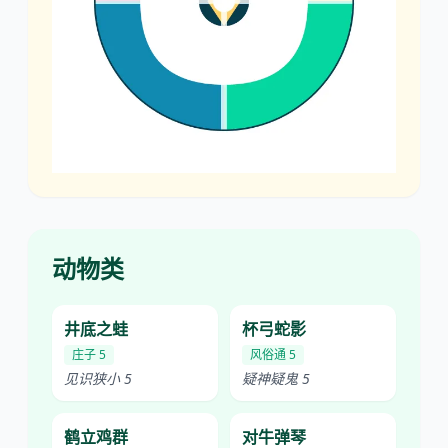
动物类
井底之蛙
杯弓蛇影
庄子 5
风俗通 5
见识狭小 5
疑神疑鬼 5
鹤立鸡群
对牛弹琴