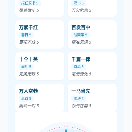
报任安书 5
汉书 5
极其微小 5
万分危急 5
万紫千红
百发百中
春日 5
战国策 5
百花齐放 5
精准无误 5
十全十美
千篇一律
周礼 5
诗品 5
完美无缺 5
毫无变化 5
万人空巷
一马当先
苏诗 5
水浒 5
轰动一时 5
领先在前 5