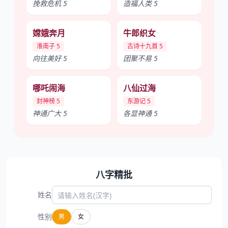
挽救危机 5
造福人类 5
嫦娥奔月
牛郎织女
淮南子 5
古诗十九首 5
向往美好 5
团聚不易 5
哪吒闹海
八仙过海
封神榜 5
东游记 5
神通广大 5
各显神通 5
八字精批
姓名
性别
男
女