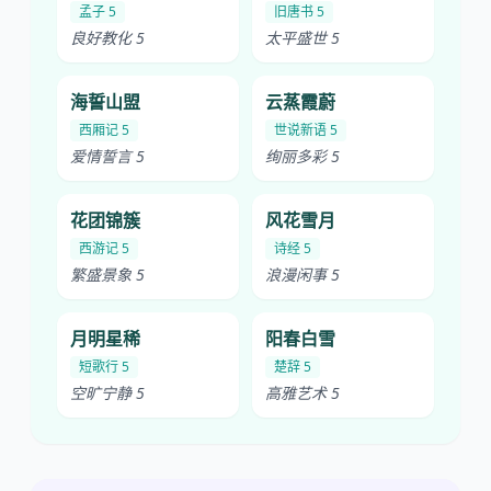
孟子 5
旧唐书 5
良好教化 5
太平盛世 5
海誓山盟
云蒸霞蔚
西厢记 5
世说新语 5
爱情誓言 5
绚丽多彩 5
花团锦簇
风花雪月
西游记 5
诗经 5
繁盛景象 5
浪漫闲事 5
月明星稀
阳春白雪
短歌行 5
楚辞 5
空旷宁静 5
高雅艺术 5