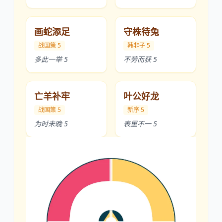
画蛇添足
守株待兔
战国策 5
韩非子 5
多此一举 5
不劳而获 5
亡羊补牢
叶公好龙
战国策 5
新序 5
为时未晚 5
表里不一 5