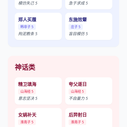
模仿失己 5
急于求成 5
郑人买履
东施效颦
韩非子 5
庄子 5
拘泥教条 5
盲目模仿 5
神话类
精卫填海
夸父逐日
山海经 5
山海经 5
意志坚决 5
不自量力 5
女娲补天
后羿射日
淮南子 5
淮南子 5