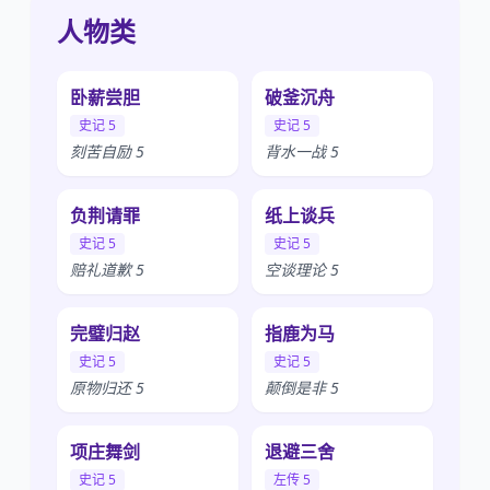
人物类
卧薪尝胆
破釜沉舟
史记 5
史记 5
刻苦自励 5
背水一战 5
负荆请罪
纸上谈兵
史记 5
史记 5
赔礼道歉 5
空谈理论 5
完璧归赵
指鹿为马
史记 5
史记 5
原物归还 5
颠倒是非 5
项庄舞剑
退避三舍
史记 5
左传 5