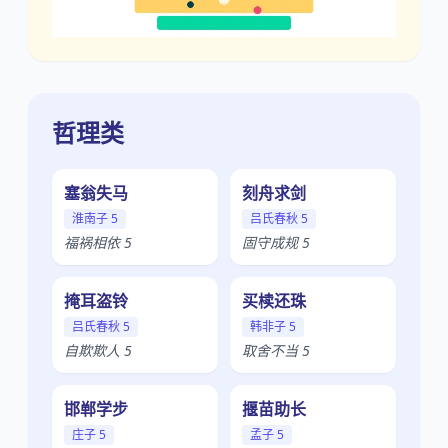
哲理类
塞翁失马
刻舟求剑
淮南子 5
吕氏春秋 5
福祸相依 5
固守成规 5
掩耳盗铃
买椟还珠
吕氏春秋 5
韩非子 5
自欺欺人 5
取舍不当 5
邯郸学步
揠苗助长
庄子 5
孟子 5