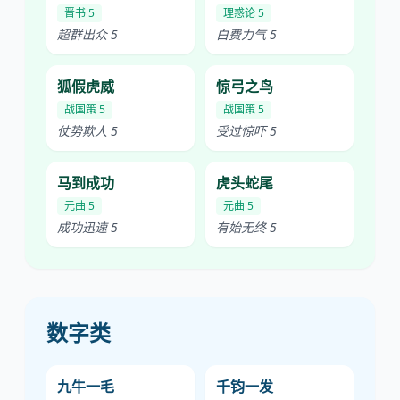
晋书 5
理惑论 5
超群出众 5
白费力气 5
狐假虎威
惊弓之鸟
战国策 5
战国策 5
仗势欺人 5
受过惊吓 5
马到成功
虎头蛇尾
元曲 5
元曲 5
成功迅速 5
有始无终 5
数字类
九牛一毛
千钧一发