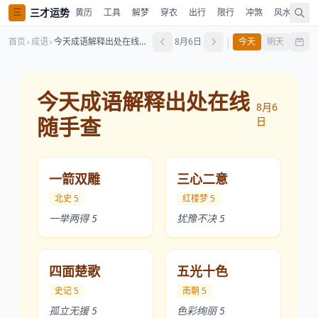
三才运势
三
黄历
工具
解梦
穿衣
出行
限行
冲煞
风水
占
|
首页
›
成语
›
今天成语解释出处在线随手查
8月6日
今天
明天
今天成语解释出处在线
8月6
随手查
日
一箭双雕
三心二意
北史 5
红楼梦 5
一举两得 5
犹豫不决 5
四面楚歌
五光十色
史记 5
南朝 5
孤立无援 5
色彩绚丽 5