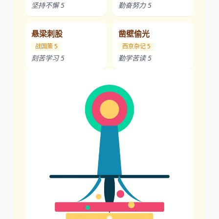
坚持不懈 5
勤奋努力 5
悬梁刺股
凿壁偷光
战国策 5
西京杂记 5
刻苦学习 5
勤学苦读 5