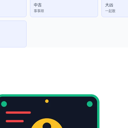
中吉
大凶
事事顺
一起散