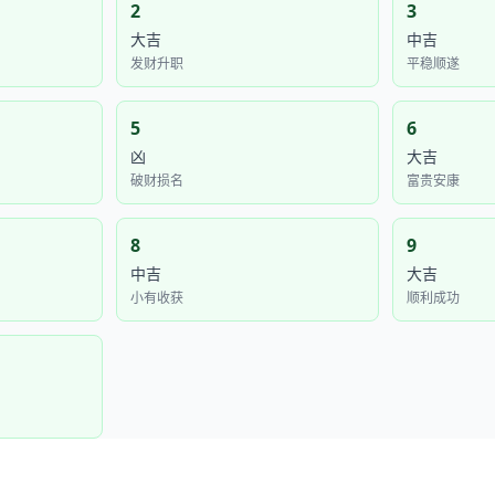
2
3
大吉
中吉
发财升职
平稳顺遂
5
6
凶
大吉
破财损名
富贵安康
8
9
中吉
大吉
小有收获
顺利成功