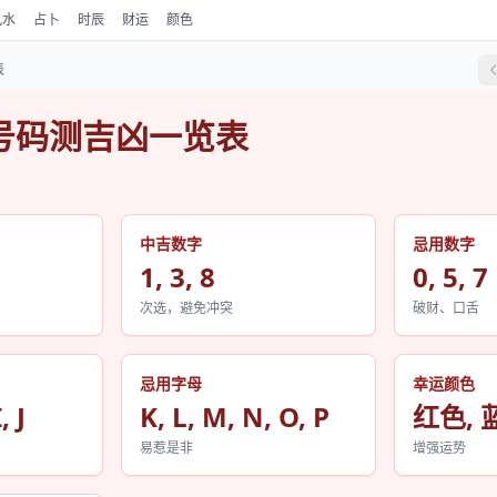
风水
占卜
时辰
财运
颜色
表
号码测吉凶一览表
中吉数字
忌用数字
1, 3, 8
0, 5, 7
次选，避免冲突
破财、口舌
忌用字母
幸运颜色
, J
K, L, M, N, O, P
红色, 
易惹是非
增强运势