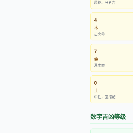
属蛇、马者吉
4
木
忌火命
7
金
忌木命
0
土
中性，宜搭配
数字吉凶等级