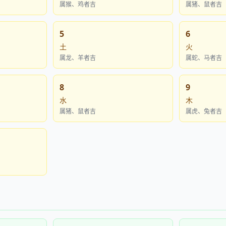
属猴、鸡者吉
属猪、鼠者吉
5
6
土
火
属龙、羊者吉
属蛇、马者吉
8
9
水
木
属猪、鼠者吉
属虎、兔者吉