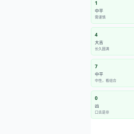
1
中平
需谨慎
4
大吉
长久圆满
7
中平
中性，看组合
0
凶
口舌是非