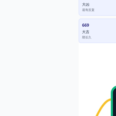
大凶
易有反复
669
大吉
顺长久