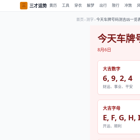
三才运势
三
黄历
工具
穿衣
解梦
出行
限行
冲煞
首页
›
测字
›
今天车牌号码测吉凶一览
今天车牌
8月6日
大吉数字
6, 9, 2, 4
财运、事业、平安
大吉字母
E, F, G, H, I
开运、顺利