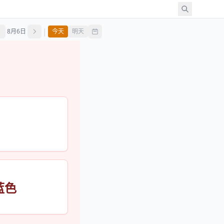
|
8月6日
今天
明天
蓝色