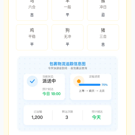
马
羊
猴
六合
一般
冲日
吉
平
忌
鸡
狗
猪
平稳
无冲
三合
平
平
吉