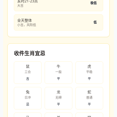
亥时21-23点
极低
大吉
全天整体
低
小吉，风险低
收件生肖宜忌
鼠
牛
虎
三合
一般
平稳
吉
平
平
兔
龙
蛇
日冲
无碍
普通
忌
平
平