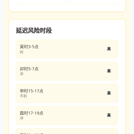
延迟风险时段
寅时3-5点
高
凶
卯时5-7点
高
冲
申时15-17点
高
不利
酉时17-19点
高
冲