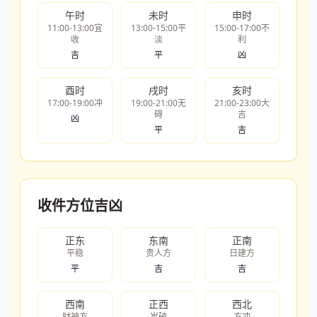
午时
未时
申时
11:00-13:00宜
13:00-15:00平
15:00-17:00不
收
淡
利
吉
平
凶
酉时
戌时
亥时
17:00-19:00冲
19:00-21:00无
21:00-23:00大
碍
吉
凶
平
吉
收件方位吉凶
正东
东南
正南
平稳
贵人方
日建方
平
吉
吉
西南
正西
西北
财神方
岁破
方冲