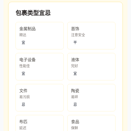
包裹类型宜忌
金属制品
首饰
顺达
注意安全
宜
平
电子设备
液体
性能佳
完好
宜
宜
文件
陶瓷
易污损
易碎
忌
忌
布匹
食品
延迟
保鲜