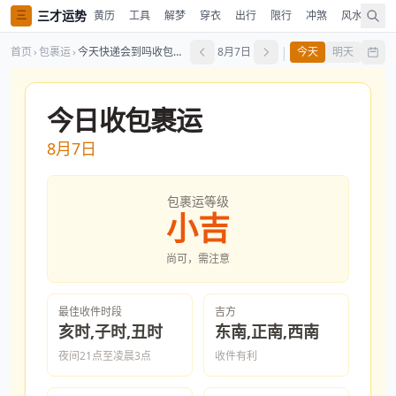
三才运势
三
黄历
工具
解梦
穿衣
出行
限行
冲煞
风水
时
|
首页
›
包裹运
›
今天快递会到吗收包裹运查询
8月7日
今天
明天
今日收包裹运
8月7日
包裹运等级
小吉
尚可，需注意
最佳收件时段
吉方
亥时,子时,丑时
东南,正南,西南
夜间21点至凌晨3点
收件有利