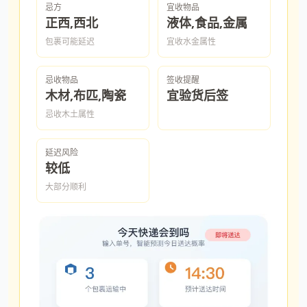
忌方
宜收物品
正西,西北
液体,食品,金属
包裹可能延迟
宜收水金属性
忌收物品
签收提醒
木材,布匹,陶瓷
宜验货后签
忌收木土属性
延迟风险
较低
大部分顺利