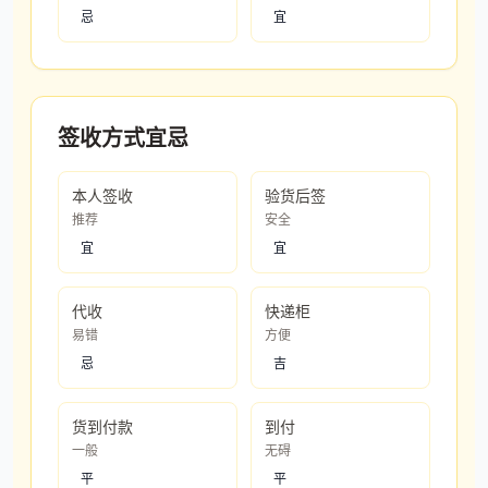
忌
宜
签收方式宜忌
本人签收
验货后签
推荐
安全
宜
宜
代收
快递柜
易错
方便
忌
吉
货到付款
到付
一般
无碍
平
平