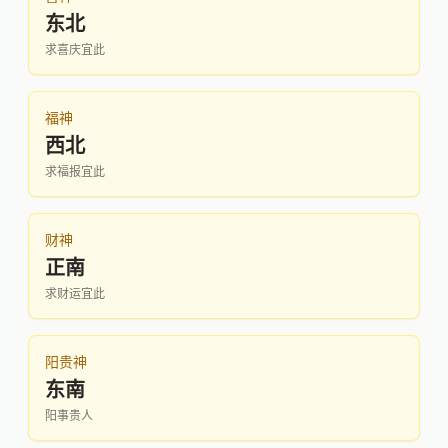
东北
求喜庆宜此
福神
西北
求福报宜此
财神
正南
求财运宜此
阳贵神
东南
阳事贵人