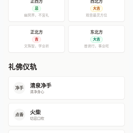
正西方
西北方
忌
大吉
幽冥界，不宜礼
观音最灵方位
正北方
东北方
吉
大吉
文殊智，学业祈
普贤行，事业旺
礼佛仪轨
清泉净手
净手
清净身心
火柴
点香
切忌口吹