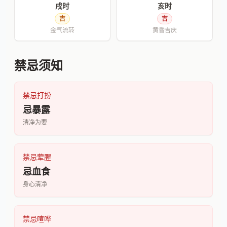
戌时
亥时
吉
吉
金气流转
黄昏吉庆
禁忌须知
禁忌打扮
忌暴露
清净为要
禁忌荤腥
忌血食
身心清净
禁忌喧哗