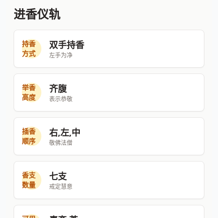
进香仪轨
持香
双手持香
方式
左手为净
举香
齐腹
高度
表示恭敬
插香
右,左,中
顺序
敬佛法僧
香支
七支
数量
戒定慧意