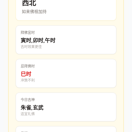
西北
如来佛祖加持
拜佛宜时
寅时,卯时,午时
吉时效果更佳
忌拜佛时
巳时
冲煞不利
今日吉神
朱雀,玄武
适宜礼佛