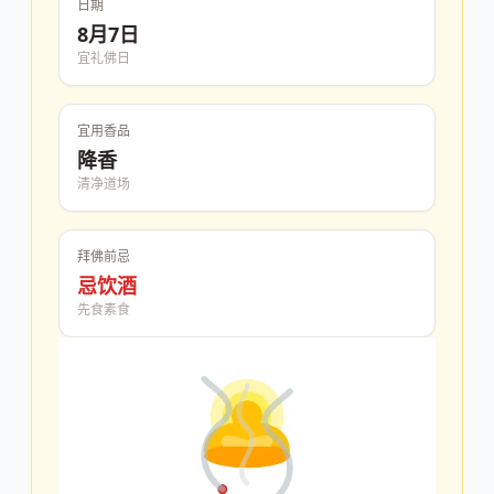
日期
8月7日
宜礼佛日
宜用香品
降香
清净道场
拜佛前忌
忌饮酒
先食素食