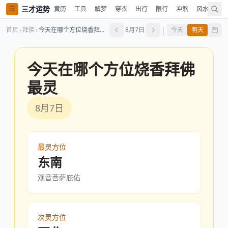
三才运势
三
黄历
工具
解梦
穿衣
出行
限行
冲煞
风水
占
|
首页
›
拜佛
›
今天在哪个方位烧香拜佛最灵
8月7日
今天
明天
今天在哪个方位烧香拜佛
最灵
8月7日
最灵方位
东南
观音菩萨庇佑
次灵方位