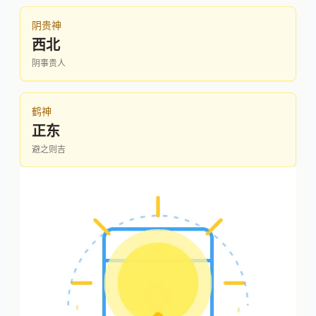
阴贵神
西北
阴事贵人
鹤神
正东
避之则吉