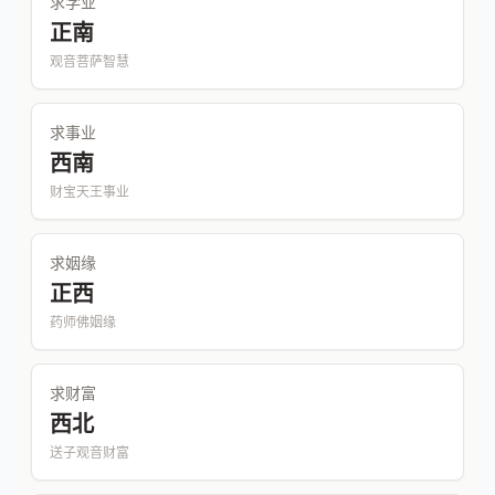
求学业
正南
观音菩萨智慧
求事业
西南
财宝天王事业
求姻缘
正西
药师佛姻缘
求财富
西北
送子观音财富