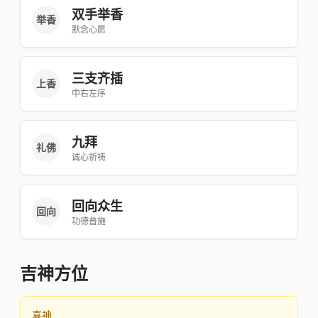
双手举香
举香
默念心愿
三支齐插
上香
中右左序
九拜
礼佛
诚心祈祷
回向众生
回向
功德普施
吉神方位
喜神