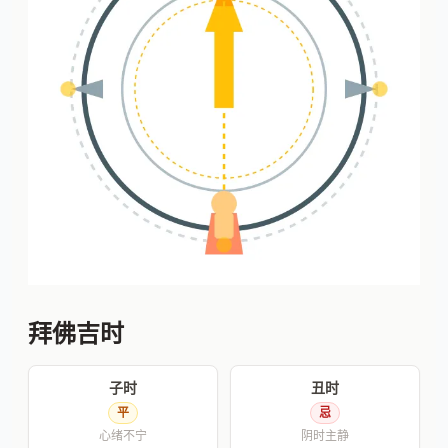
拜佛吉时
子时
丑时
平
忌
心绪不宁
阴时主静