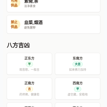
可用
素斋,茶
供品
洁净素食
禁止
韭菜,烟酒
供品
避免腥秽
八方吉凶
正东方
东南方
平
大吉
观音慈，一般吉
如来佛力加持
正南方
西南方
吉
平
药师佛，健康愈
虚空藏，安稳地