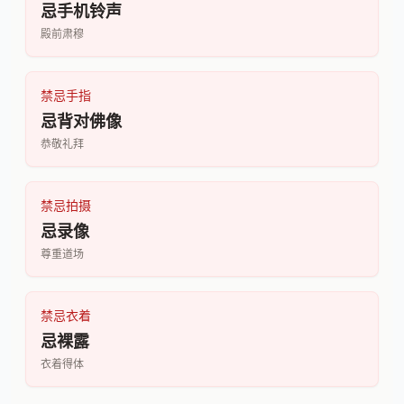
忌手机铃声
殿前肃穆
禁忌手指
忌背对佛像
恭敬礼拜
禁忌拍摄
忌录像
尊重道场
禁忌衣着
忌裸露
衣着得体