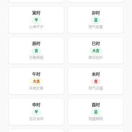
寅时
卯时
平
忌
心神不宁
阴气较重
辰时
巳时
吉
大吉
万籁俱寂
朝日初升
午时
未时
大吉
吉
天地交泰
阳气正盛
申时
酉时
平
忌
日正当中
阳盛转阴